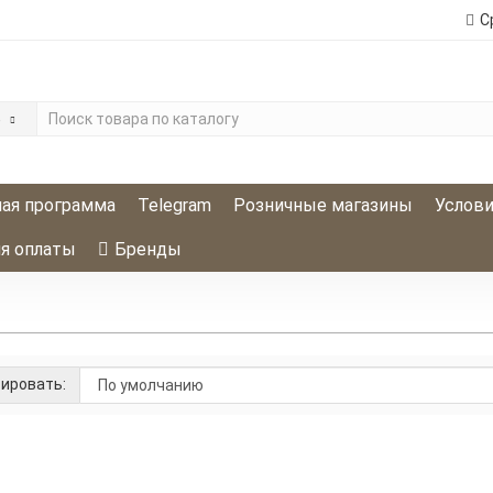
С
е
ая программа
Telegram
Розничные магазины
Услови
я оплаты
Бренды
ировать:
ofessional Silhouette Спрей ультрасильной фиксации 200мл