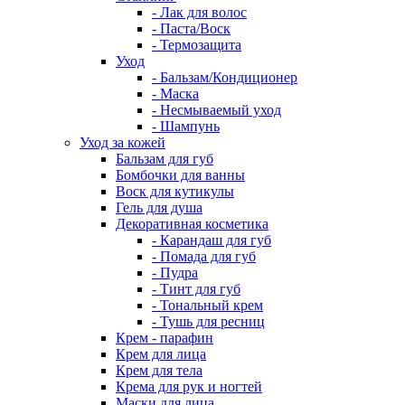
- Лак для волос
- Паста/Воск
- Термозащита
Уход
- Бальзам/Кондиционер
- Маска
- Несмываемый уход
- Шампунь
Уход за кожей
Бальзам для губ
Бомбочки для ванны
Воск для кутикулы
Гель для душа
Декоративная косметика
- Карандаш для губ
- Помада для губ
- Пудра
- Тинт для губ
- Тональный крем
- Тушь для ресниц
Крем - парафин
Крем для лица
Крем для тела
Крема для рук и ногтей
Маски для лица