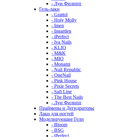
- Луи Филипп
Гель-лаки
- Grattol
- Holy Molly
- Imen
- Ingarden
- iPerfect
- Iva Nails
- KLIO
- M&K
- MIO
- Monami
- Nail Republic
- OneNail
- Pink House
- Pixie Secrets
- Safi Line
- The Best Nails
- Луи Филипп
Праймеры и Дегидраторы
Лаки для ногтей
Моделирующие Гели
- Bloom
- BSG
- iPerfect