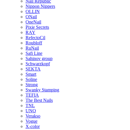
Nail Republic
Nippon Nippers
OLLIN
ONail
OneNail
Pixie Secrets
RAY
RefectoCil
Roubloff
RuNail
Safi Line
Sahinov group
Schwarzkopf
SEKTA
Smart
Soline
Strong
Swanky Stamping
TEFIA
The Best Nails
TNL
UNO
Verakso
Vogue
X-color