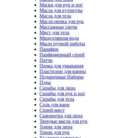
Маски для рук и ног
Масла для кутикулы
Масла для тела
Масло-пенка для рук
Массажные свечи
Мист для тела
Мицеллярная вода
Мыло ручной работы
Парафин
Парфюмeрный спрей
Патчи
Пенка для умывания
Пластилин для ванны
Подарочные Наборы
Пэды
Скрабы для лица
Скрабы для рук и ног
Скрабы для тела
Соль для ванн
Спрей-мист
Сыворотка для лица
Твердые масла для рук
Тоник для лица
Тоник для рук
Удаление кутикулы