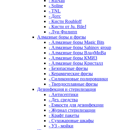
- RuNail
- Soline
- TNL
- Дотс
- Кисти Roubloff
- Кисти от Ju. BileJ
- Луи Филипп
Алмазные боры и фрезы
- Алмазные боры Magic Bits
- Алмазные боры Sahinov group
- Алмазные боры ВладМиВа
- Алмазные боры КМИЗ
- Алмазные боры Кристалл
- Безопасные фрезы
- Керамические фрезы
- Силиконовые полировщики
- Твердосплавные фрезы
Дезинфекция и стерилизация
- Антисептики
- Дез. средства
- Емкости для дезинфекции
- Журнал стерилизации
- Крафт пакеты
- Сухожаровые шкафы
- УЗ - мойки