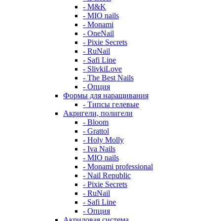
- M&K
- MIO nails
- Monami
- OneNail
- Pixie Secrets
- RuNail
- Safi Line
- SlivkiLove
- The Best Nails
- Опция
Формы для наращивания
- Типсы гелевые
Акригели, полигели
- Bloom
- Grattol
- Holy Molly
- Iva Nails
- MIO nails
- Monami professional
- Nail Republic
- Pixie Secrets
- RuNail
- Safi Line
- Опция
Акриловая система