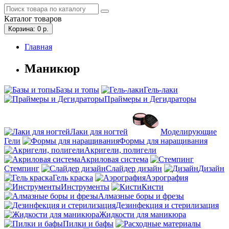
Каталог
товаров
Корзина
: 0
р.
Главная
Маникюр
Базы и топы
Гель-лаки
Праймеры и Дегидраторы
Лаки для ногтей
Моделирующие
Гели
Формы для наращивания
Акригели, полигели
Акриловая система
Стемпинг
Слайдер дизайн
Дизайн
Гель краска
Аэрография
Инструменты
Кисти
Алмазные боры и фрезы
Дезинфекция и стерилизация
Жидкости для маникюра
Пилки и бафы