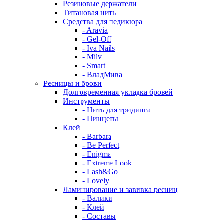
Резиновые держатели
Титановая нить
Средства для педикюра
- Aravia
- Gel-Off
- Iva Nails
- Milv
- Smart
- ВладМива
Ресницы и брови
Долговременная укладка бровей
Инструменты
- Нить для тридинга
- Пинцеты
Клей
- Barbara
- Be Perfect
- Enigma
- Extreme Look
- Lash&Go
- Lovely
Ламинирование и завивка ресниц
- Валики
- Клей
- Составы