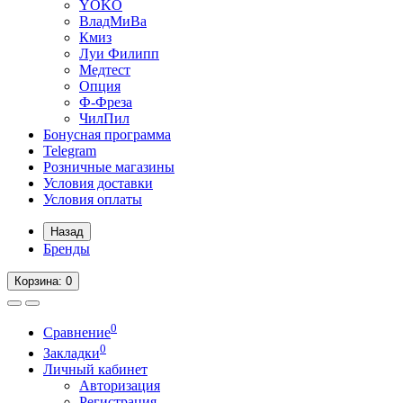
YOKO
ВладМиВа
Кмиз
Луи Филипп
Медтест
Опция
Ф-Фреза
ЧилПил
Бонусная программа
Telegram
Розничные магазины
Условия доставки
Условия оплаты
Назад
Бренды
Корзина
: 0
0
Сравнение
0
Закладки
Личный кабинет
Авторизация
Регистрация