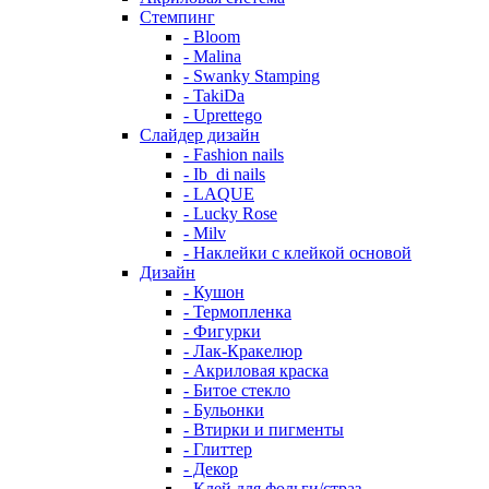
Стемпинг
- Bloom
- Malina
- Swanky Stamping
- TakiDa
- Uprettego
Слайдер дизайн
- Fashion nails
- Ib_di nails
- LAQUE
- Lucky Rose
- Milv
- Наклейки с клейкой основой
Дизайн
- Кушон
- Термопленка
- Фигурки
- Лак-Кракелюр
- Акриловая краска
- Битое стекло
- Бульонки
- Втирки и пигменты
- Глиттер
- Декор
- Клей для фольги/страз