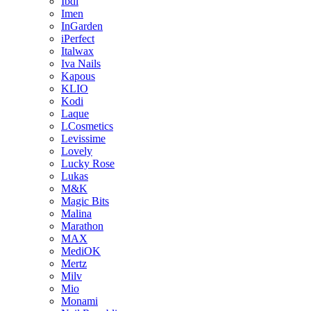
Ibdi
Imen
InGarden
iPerfect
Italwax
Iva Nails
Kapous
KLIO
Kodi
Laque
LCosmetics
Levissime
Lovely
Lucky Rose
Lukas
M&K
Magic Bits
Malina
Marathon
MAX
MediOK
Mertz
Milv
Mio
Monami