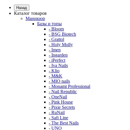
Назад
Каталог товаров
Маникюр
Базы и топы
- Bloom
- BSG Biotech
- Grattol
- Holy Molly
- Imen
- Ingarden
- iPerfect
- Iva Nails
- Klio
- M&K
- MIO nails
- Monami Professional
- Nail Republic
- OneNail
- Pink House
- Pixie Secrets
- RuNail
- Safi Line
- The Best Nails
- UNO