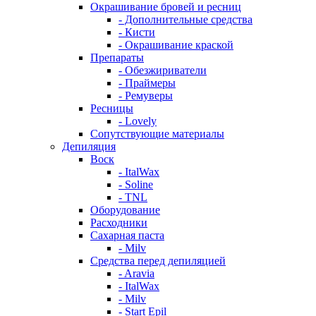
Окрашивание бровей и ресниц
- Дополнительные средства
- Кисти
- Окрашивание краской
Препараты
- Обезжириватели
- Праймеры
- Ремуверы
Ресницы
- Lovely
Сопутствующие материалы
Депиляция
Воск
- ItalWax
- Soline
- TNL
Оборудование
Расходники
Сахарная паста
- Milv
Средства перед депиляцией
- Aravia
- ItalWax
- Milv
- Start Epil