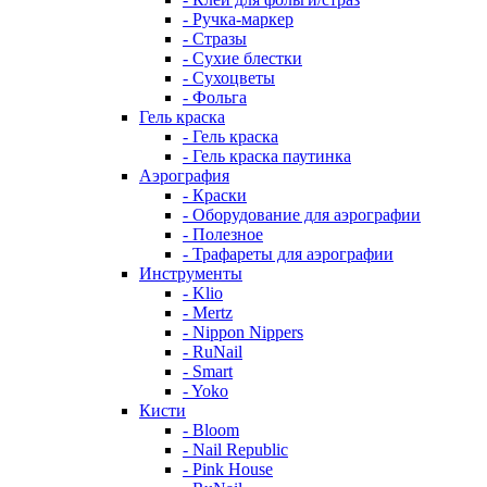
- Ручка-маркер
- Стразы
- Сухие блестки
- Сухоцветы
- Фольга
Гель краска
- Гель краска
- Гель краска паутинка
Аэрография
- Краски
- Оборудование для аэрографии
- Полезное
- Трафареты для аэрографии
Инструменты
- Klio
- Mertz
- Nippon Nippers
- RuNail
- Smart
- Yoko
Кисти
- Bloom
- Nail Republic
- Pink House