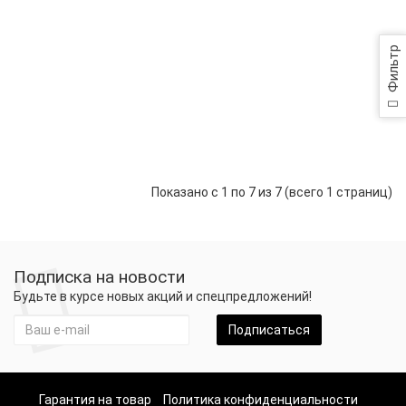
Пакет
Нет в наличии
Подарочный
Поздравляю
Фильтр
С
Новым
годом
37x25x11
р.
159
Уведомить
Показано с 1 по 7 из 7 (всего 1 страниц)
Подписка на новости
Будьте в курсе новых акций и спецпредложений!
Подписаться
Гарантия на товар
Политика конфиденциальности