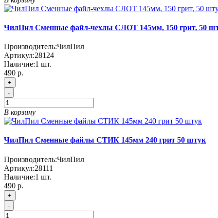
ЧилПил Сменные файл-чехлы СЛОТ 145мм, 150 грит, 50 ш
Производитель:
ЧилПил
Артикул:
28124
Наличие:
1
шт.
490
р.
+
-
В корзину
ЧилПил Сменные файлы СТИК 145мм 240 грит 50 штук
Производитель:
ЧилПил
Артикул:
28111
Наличие:
1
шт.
490
р.
+
-