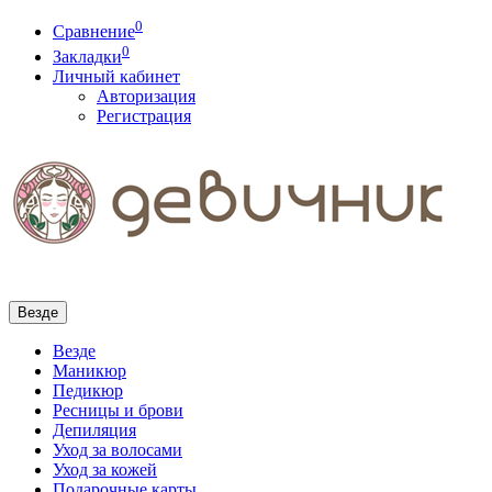
0
Сравнение
0
Закладки
Личный кабинет
Авторизация
Регистрация
Везде
Везде
Маникюр
Педикюр
Ресницы и брови
Депиляция
Уход за волосами
Уход за кожей
Подарочные карты