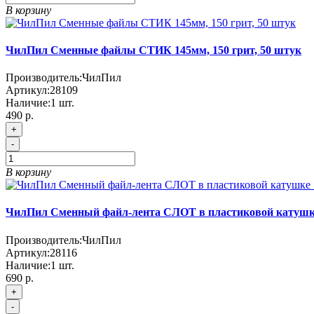
В корзину
ЧилПил Сменные файлы СТИК 145мм, 150 грит, 50 штук
Производитель:
ЧилПил
Артикул:
28109
Наличие:
1
шт.
490
р.
+
-
В корзину
ЧилПил Сменный файл-лента СЛОТ в пластиковой катушке
Производитель:
ЧилПил
Артикул:
28116
Наличие:
1
шт.
690
р.
+
-