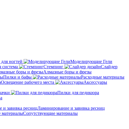
 для ногтей
Моделирующие Гели
 система
Стемпинг
Слайдер
Алмазные боры и фрезы
Пилки и бафы
Расходные материалы
Освещение рабочего места
Аксессуары
пачки
Пилки для педикюра
ра
Ламинирование и завивка ресниц
Сопутствующие материалы