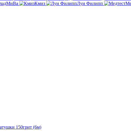
ладМиВа
Кмиз
Луи Филипп
Ме