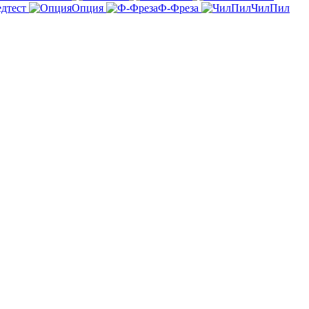
дтест
Опция
Ф-Фреза
ЧилПил