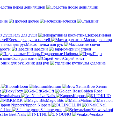
едства перед депиляцией
ение
Прочее
Расчески
Гель для душа
Декоративная
Крема для рук и ногтей
Маски для лица
Масло-пенка для рук
аботы
Парафин
Подарочные Наборы
Пэды
Соль для ванн
Спрей-мист
Тоник для рук
Удаление
s
Bloom
Bronsun
BrowXenna
t
Foxy
Gel-Off
Golden Rose
Italwax
Iva Nails
Kapous
KLIO
M&K
Magic Bits
Malina
Nippon Nippers
OLLIN
ONail
fi Line
Sahinov group
Schwarzkopf
The Best Nails
TNL
UNO
Verakso