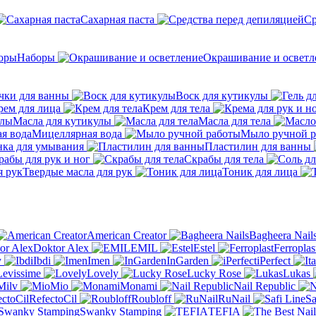
Сахарная паста
Ср
Наборы
Окрашивание и осветл
чки для ванны
Воск для кутикулы
рем для лица
Крем для тела
Масла для кутикулы
Масла для тела
Мицеллярная вода
Мыло ручной р
ка для умывания
Пластилин для ванны
рабы для рук и ног
Скрабы для тела
Твердые масла для рук
Тоник для лица
American Creator
Bagheera Nail
Doktor Alex
EMIL
Estel
Ferroplas
y
Ibdi
Imen
InGarden
iPerfect
Levissime
Lovely
Lucky Rose
Lukas
Milv
Mio
Monami
Nail Republic
RefectoCil
Roubloff
RuNail
Sa
Swanky Stamping
TEFIA