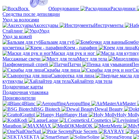
Воск
Оборудование
Расходники
Средства после депиляции
Уход за волосами
Аксессуары
Инструменты
Стайлинг
Уход
Уход за кожей
Бальзам для губ
Бомбо
косметика
Крем - парафин
К
Маски для рук и ног
Массажные свечи
Мист для тела
Парфюмeрный спрей
Патчи
Пен
Скрабы для лица
Ск
Сыворотка для лица
кутикулы
Хайлайтер для тела
Подарочные карты
Подарочная упаковка
Производители
4Blanc
Aeropuffing
AirMaster
BSG Biotech
Dewal Beauty
Grattol
Happy Hair
Holy Moll
Kodi
Laque
LCosmetics
Marathon
MAX
MediOK
Mertz
OneNail
Pixie Secrets
RAY
SEKTA
Smart
Soline
Strong