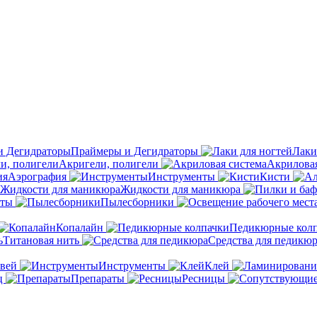
Праймеры и Дегидраторы
Лаки
Акригели, полигели
Акриловая
Аэрография
Инструменты
Кисти
Жидкости для маникюра
аты
Пылесборники
Копалайн
Педикюрные кол
Титановая нить
Средства для педикю
овей
Инструменты
Клей
ц
Препараты
Ресницы