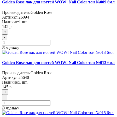
Golden Rose лак для ногтей WOW! Nail Color тон №009 6мл
Производитель:
Golden Rose
Артикул:
26094
Наличие:
1
шт.
145
р.
+
-
В корзину
Golden Rose лак для ногтей WOW! Nail Color тон №013 6мл
Производитель:
Golden Rose
Артикул:
25640
Наличие:
1
шт.
145
р.
+
-
В корзину