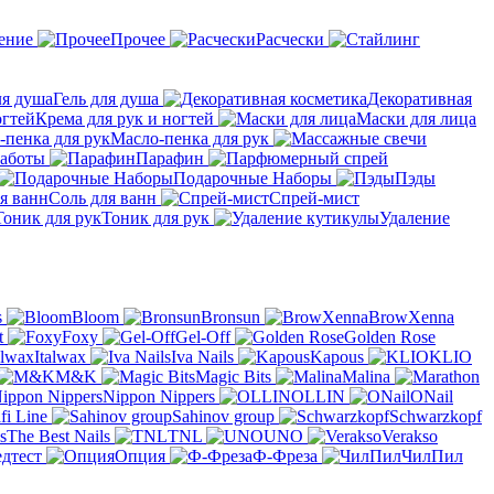
ение
Прочее
Расчески
Гель для душа
Декоративная
Крема для рук и ногтей
Маски для лица
Масло-пенка для рук
аботы
Парафин
Подарочные Наборы
Пэды
Соль для ванн
Спрей-мист
Тоник для рук
Удаление
s
Bloom
Bronsun
BrowXenna
t
Foxy
Gel-Off
Golden Rose
Italwax
Iva Nails
Kapous
KLIO
M&K
Magic Bits
Malina
Nippon Nippers
OLLIN
ONail
fi Line
Sahinov group
Schwarzkopf
The Best Nails
TNL
UNO
Verakso
дтест
Опция
Ф-Фреза
ЧилПил