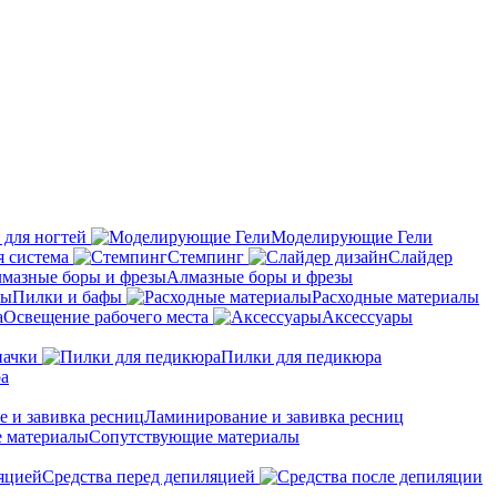
 для ногтей
Моделирующие Гели
 система
Стемпинг
Слайдер
Алмазные боры и фрезы
Пилки и бафы
Расходные материалы
Освещение рабочего места
Аксессуары
пачки
Пилки для педикюра
ра
Ламинирование и завивка ресниц
Сопутствующие материалы
Средства перед депиляцией