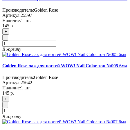
Производитель:
Golden Rose
Артикул:
25597
Наличие:
1
шт.
145
р.
+
-
В корзину
Golden Rose лак для ногтей WOW! Nail Color тон №005 6мл
Производитель:
Golden Rose
Артикул:
25642
Наличие:
1
шт.
145
р.
+
-
В корзину