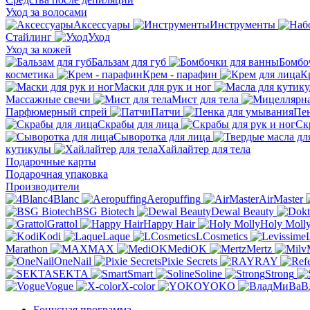
Уход за волосами
Аксессуары
Инструменты
Стайлинг
Уход
Уход за кожей
Бальзам для губ
Бомбо
косметика
Крем - парафин
К
Маски для рук и ног
Массажные свечи
Мист для тела
Парфюмeрный спрей
Патчи
Пен
Скрабы для лица
Ск
Сыворотка для лица
кутикулы
Хайлайтер для тела
Подарочные карты
Подарочная упаковка
Производители
4Blanc
Aeropuffing
AirMaster
BSG Biotech
Dewal Beauty
Grattol
Happy Hair
Holy Moll
Kodi
Laque
LCosmetics
Marathon
MAX
MediOK
Mertz
OneNail
Pixie Secrets
RAY
SEKTA
Smart
Soline
Strong
Vogue
X-color
YOKO
В
Бонусная программа