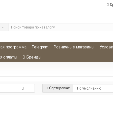
С
е
ая программа
Telegram
Розничные магазины
Услови
я оплаты
Бренды
Сортировка:
Gel-Off Масло-пенка для рук Hi,C
примулы 150мл