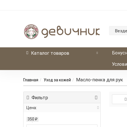
Везд
Каталог
товаров
Бонусн
Услови
Масло-пенка для рук
Главная
Уход за кожей
Фильтр
Цена:
р.
350