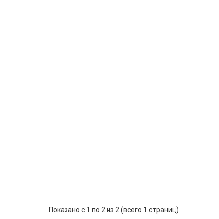
Gel-Off
25136
3
шт.
р.
350
-
В корзину
+
are Увлажняющее с маслом оливы
Gel-Off
25137
2
шт.
р.
350
-
В корзину
+
Показано с 1 по 2 из 2 (всего 1 страниц)